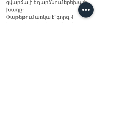
զվարճալի է դարձնում երեխայի
խաղը։
Փաթեթում առկա է՝ գորգ, 4
խաղալիք, 2 ձող և դաշնամուր։
Չափսը՝ 80*60սմ։
Հայաստան, Երևան,
Խանութ սրահ՝
Երվանդ Քոչար 5/2(կենտրոն)
Հ
եռ.՝ +374 44
30 20 10
xaxaliqner.am@gmail.com
Խաղալիքների ամենից մեծ տեսականին
հայաստանում
www.xaxaliqner.am