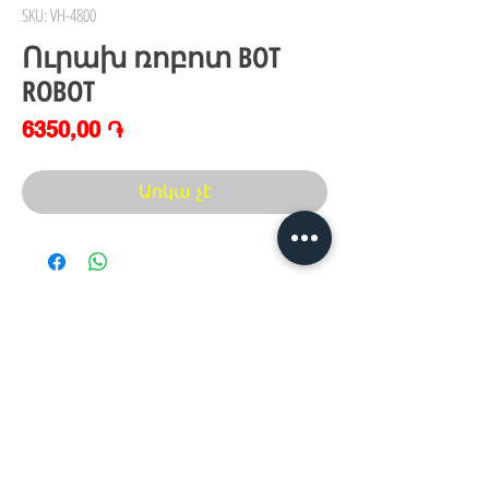
SKU: VH-4800
Ուրախ ռոբոտ BOT
ROBOT
Price
6350,00 ֏
Առկա չէ
Հայաստան, Երևան,
Խանութ սրահ՝
Երվանդ Քոչար 5/2(կենտրոն)
Հ
եռ.՝ +374 44
30 20 10
xaxaliqner.am@gmail.com
Խաղալիքների ամենից մեծ տեսականին
հայաստանում