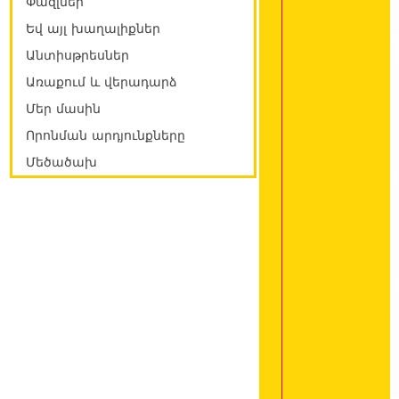
Փազլներ
Եվ այլ խաղալիքներ
Անտիսթրեսներ
Առաքում և վերադարձ
Մեր մասին
Որոնման արդյունքները
Մեծածախ