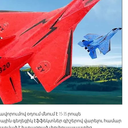
ավորումով օդում մնում է 15-35 րոպե
ւսային գեղեցիկ էֆֆեկտներ գիշերով վարելու համար
տված է խտացրած փրփրապլաստից