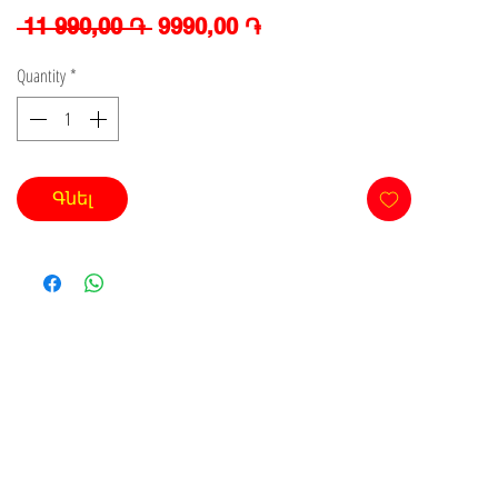
Regular
Sale
 11 990,00 ֏ 
9990,00 ֏
Price
Price
Quantity
*
Գնել