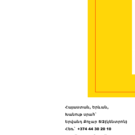
Հայաստան, Երևան,
Խանութ սրահ՝
Երվանդ Քոչար 5/2(կենտրոն)
Հ
եռ.՝ +374 44
30 20 10