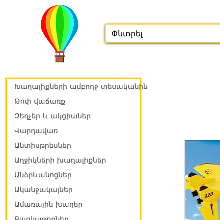
Խաղալիքների ամբողջ տեսականին
Թոփ վաճառք
Զեղչեր և ակցիաներ
Վարդավառ
Անտիսթրեսներ
Աղջիկների խաղալիքներ
Անձրևանոցներ
Ականջակալներ
Ամառային խաղեր
Բազկաթոռներ