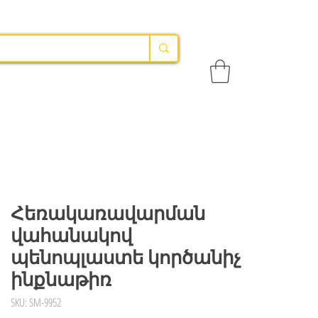
Հեռակառավարման
վահանակով
պենոպլաստե կործանիչ
ինքնաթիռ
SKU: SM-9952