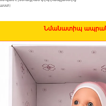
լաստ)
Նմանատիպ ապրան