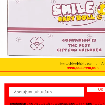
Նորածին տիկնիկ բարուրի մե
Quick View
Regular Price
Sale Price
9990,00 ֏
6990,00 ֏
ОК
Գրանցվեք նոր տեսականու, ակցիաների և զեղչերի համար