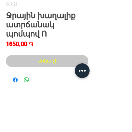
SKU: 721
Ջրային խաղալիք
ատրճանակ
պոմպով Ո
Price
1650,00 ֏
Առկա չէ
Հայաստան, Երևան,
Խանութ սրահ՝
Երվանդ Քոչար 5/2(կենտրոն)
Հ
եռ.՝ +374 44
30 20 10
xaxaliqner.am@gmail.com
Խաղալիքների ամենից մեծ տեսականին