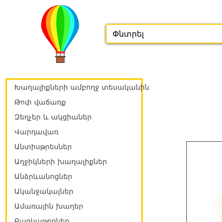
Խաղալիքների ամբողջ տեսականին
Թոփ վաճառք
Զեղչեր և ակցիաներ
Վարդավառ
Անտիսթրեսներ
Աղջիկների խաղալիքներ
Անձրևանոցներ
Ականջակալներ
Ամառային խաղեր
Բազկաթոռներ