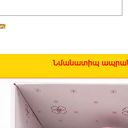
Նմանատիպ ապրան