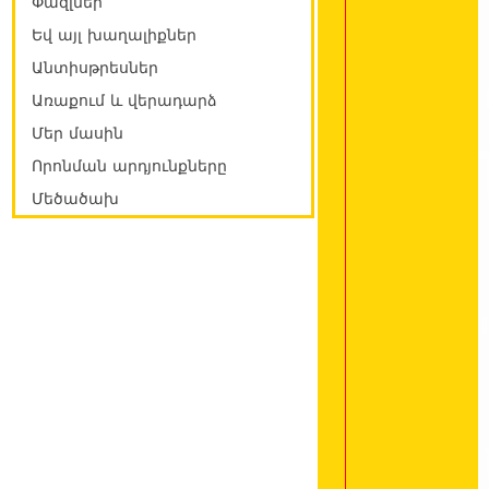
Փազլներ
Եվ այլ խաղալիքներ
Անտիսթրեսներ
Առաքում և վերադարձ
Մեր մասին
Որոնման արդյունքները
Մեծածախ