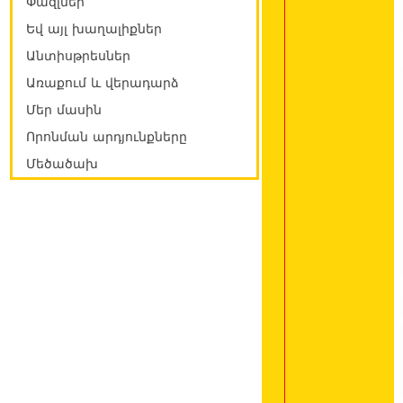
Փազլներ
Եվ այլ խաղալիքներ
Անտիսթրեսներ
Առաքում և վերադարձ
Մեր մասին
Որոնման արդյունքները
Մեծածախ