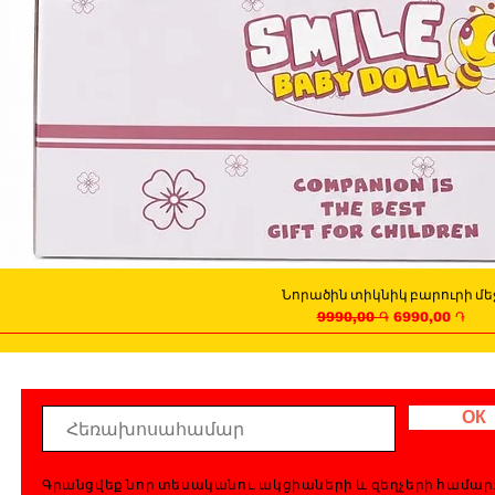
Նորածին տիկնիկ բարուրի մե
Quick View
Regular Price
Sale Price
9990,00 ֏
6990,00 ֏
ОК
Գրանցվեք նոր տեսականու, ակցիաների և զեղչերի համար