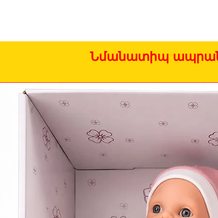
Նմանատիպ ապրան