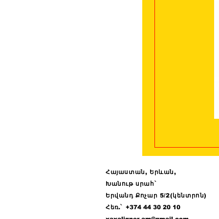
Հայաստան, Երևան,
Խանութ սրահ՝
Երվանդ Քոչար 5/2(կենտրոն)
Հ
եռ.՝ +374 44
30 20 10