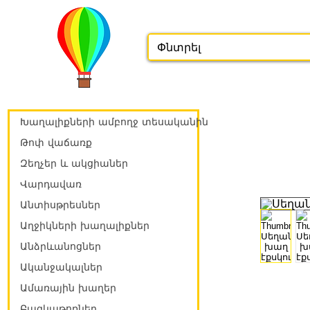
Խաղալիքների ամբողջ տեսականին
Թոփ վաճառք
Զեղչեր և ակցիաներ
Վարդավառ
Անտիսթրեսներ
Աղջիկների խաղալիքներ
Անձրևանոցներ
Ականջակալներ
Ամառային խաղեր
Բազկաթոռներ