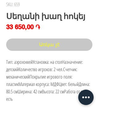
SKU: 659
Սեղանի խաղ հոկեյ
Price
33 650,00 ֏
Առկա չէ
Тип: аэрохоккейУстановка: на столНазначение: 
детскийКоличество игроков: 2 чел.Счетчик: 
механическийПокрытие игрового поля: 
пластикМатериал корпуса: МДФЦвет: белыйДлина: 
80.5 смШирина: 42 смВысота: 22 смРабота от сети: 
есть