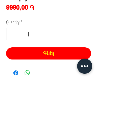
Price
9990,00 ֏
Quantity
*
Գնել
Հայաստան, Երևան,
Խանութ սրահ՝
Երվանդ Քոչար 5/2(կենտրոն)
Հ
եռ.՝ +374 44
30 20 10
xaxaliqner.am@gmail.com
Խաղալիքների ամենից մեծ տեսականին
հայաստանում