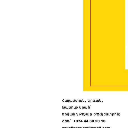
Հայաստան, Երևան,
Խանութ սրահ՝
Երվանդ Քոչար 5/2(կենտրոն)
Հ
եռ.՝ +374 44
30 20 10