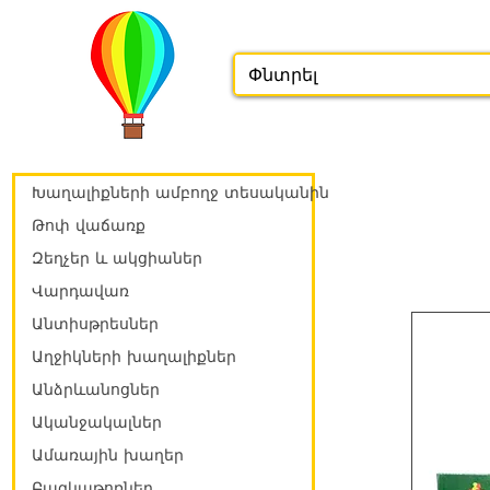
Խաղալիքների ամբողջ տեսականին
Թոփ վաճառք
Զեղչեր և ակցիաներ
Վարդավառ
Անտիսթրեսներ
Աղջիկների խաղալիքներ
Անձրևանոցներ
Ականջակալներ
Ամառային խաղեր
Բազկաթոռներ