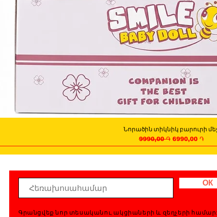
Նորածին տիկնիկ բարուրի մե
Quick View
Regular Price
Sale Price
9990,00 ֏
6990,00 ֏
ОК
Գրանցվեք նոր տեսականու, ակցիաների և զեղչերի համար