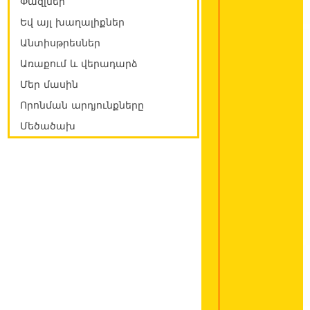
Փազլներ
Եվ այլ խաղալիքներ
Անտիսթրեսներ
Առաքում և վերադարձ
Մեր մասին
Որոնման արդյունքները
Մեծածախ