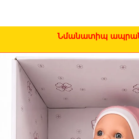
Նմանատիպ ապրան