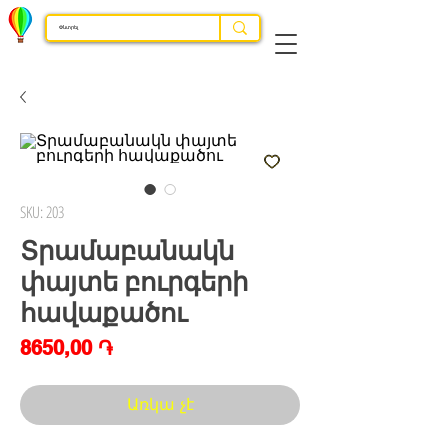
SKU: 203
Տրամաբանակն
փայտե բուրգերի
հավաքածու
Price
8650,00 ֏
Առկա չէ