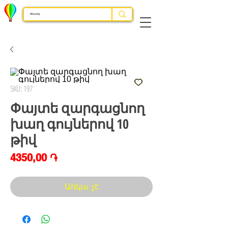
SKU: 197
Փայտե զարգացնող
խաղ գույներով 10
թիվ
Price
4350,00 ֏
Առկա չէ