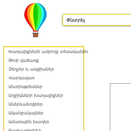
Խաղալիքների ամբողջ տեսականին
Թոփ վաճառք
Զեղչեր և ակցիաներ
Վարդավառ
Անտիսթրեսներ
Աղջիկների խաղալիքներ
Անձրևանոցներ
Ականջակալներ
Ամառային խաղեր
Բազկաթոռներ