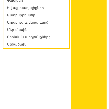
Փազլներ
Եվ այլ խաղալիքներ
Անտիսթրեսներ
Առաքում և վերադարձ
Մեր մասին
Որոնման արդյունքները
Մեծածախ