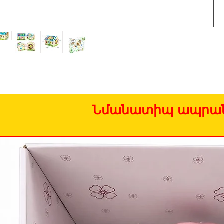
Նմանատիպ ապրան