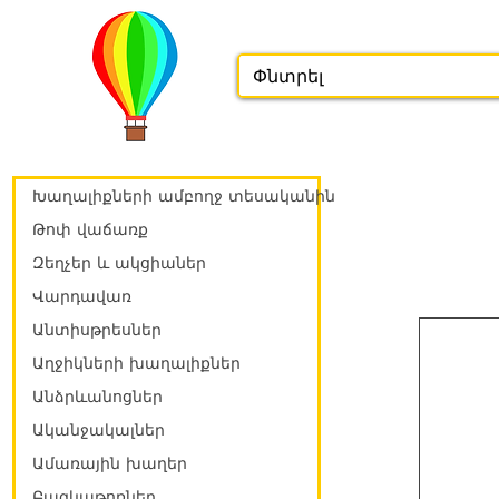
Խաղալիքների ամբողջ տեսականին
Թոփ վաճառք
Զեղչեր և ակցիաներ
Վարդավառ
Անտիսթրեսներ
Աղջիկների խաղալիքներ
Անձրևանոցներ
Ականջակալներ
Ամառային խաղեր
Բազկաթոռներ