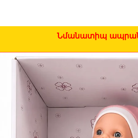
Նմանատիպ ապրան