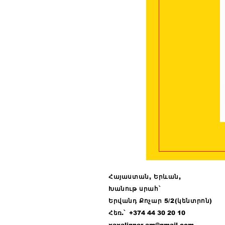
Հայաստան, Երևան,
Խանութ սրահ՝
Երվանդ Քոչար 5/2(կենտրոն)
Հ
եռ.՝ +374 44
30 20 10