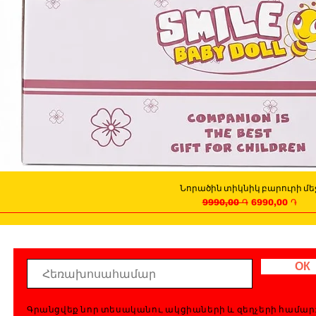
Նորածին տիկնիկ բարուրի մե
Quick View
Regular Price
Sale Price
9990,00 ֏
6990,00 ֏
ОК
Գրանցվեք նոր տեսականու, ակցիաների և զեղչերի համար