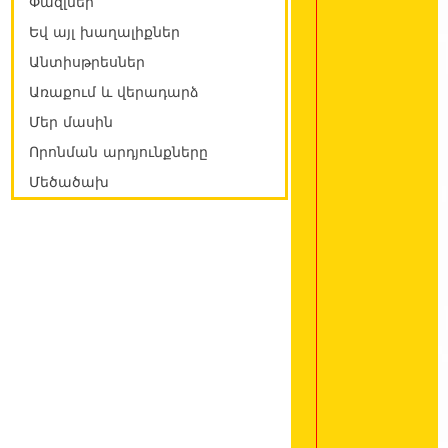
Փազլներ
Եվ այլ խաղալիքներ
Անտիսթրեսներ
Առաքում և վերադարձ
Մեր մասին
Որոնման արդյունքները
Մեծածախ