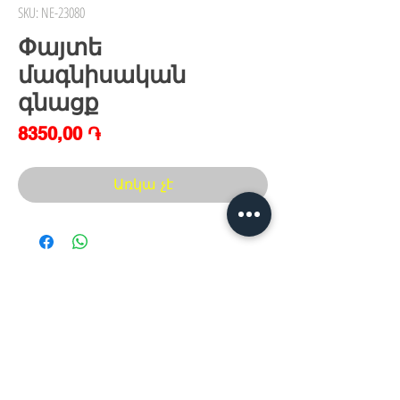
SKU: NE-23080
Փայտե
մագնիսական
գնացք
Price
8350,00 ֏
Առկա չէ
Հայաստան, Երևան,
Խանութ սրահ՝
Երվանդ Քոչար 5/2(կենտրոն)
Հ
եռ.՝ +374 44
30 20 10
xaxaliqner.am@gmail.com
Խաղալիքների ամենից մեծ տեսականին