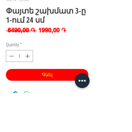
Փայտե շախմատ 3-ը
1-ում 24 սմ
Regular
Sale
 6490,00 ֏ 
1990,00 ֏
Price
Price
Quantity
*
Գնել
Հայաստան, Երևան,
Խանութ սրահ՝
Երվանդ Քոչար 5/2(կենտրոն)