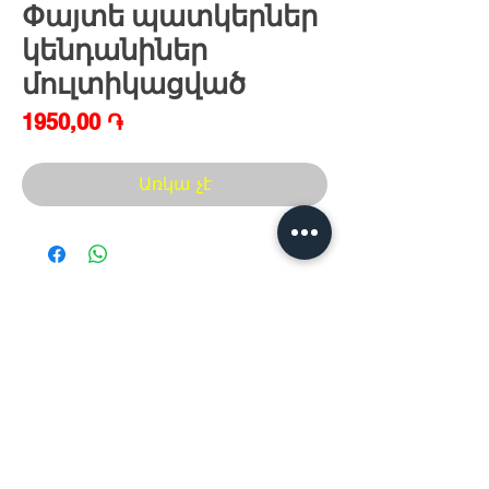
Փայտե պատկերներ
կենդանիներ
մուլտիկացված
Price
1950,00 ֏
Առկա չէ
Հայաստան, Երևան,
Խանութ սրահ՝
Երվանդ Քոչար 5/2(կենտրոն)
Հ
եռ.՝ +374 44
30 20 10
xaxaliqner.am@gmail.com
Խաղալիքների ամենից մեծ տեսականին
հայաստանում