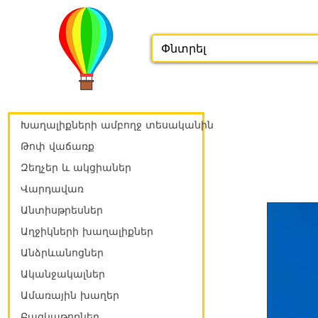
Խաղալիքների ամբողջ տեսականին
Թոփ վաճառք
Զեղչեր և ակցիաներ
Վարդավառ
Անտիսթրեսներ
Աղջիկների խաղալիքներ
Անձրևանոցներ
Ականջակալներ
Ամառային խաղեր
Բազկաթոռներ