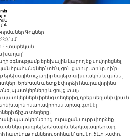
որմաներ Գույներ
2x0,5սմ
1.5-3տարեկան
ս խաղալ՝
խաղի օգնությամբ երեխային կարող եք սովորեցնել
 հրահանգներ՝ տե՛ս, ցո՛ւյց տուր, տո՛ւր, դի՛ր։
ք երեխային ուշադիր նայել տախտակին և գտնել
ատկեր։ Երեխան պետք է փորձի հնարավորինս
նել պատկերները և ցույց տալ։
ք պատկերներն իրենց տեղերից, դրեք սեղանի վրա և
 երեխային հնարավորինս արագ գտնել
ների ճիշտ տեղերը։
ակի պատկերներից յուրաքանչյուրը փորձեք
սն նկարագրել երեխային, ներկայացրեք այդ
 հատկությունները. օրինակ՝ գույնը, ձևը, չափը,