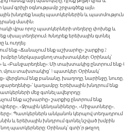
ից հանեք այդ պատկերը, դրեք թղթի վրա և
կամ գրիչի օգնությամբ շրջագծեք այն։
ային խնդրեք նայել պատկերներին և պատմություն
 դրանց մասին։
տակի վրա որոշ պատկերների տեղերը փոխեք և
ք սխալ տեղերում։ Խնդրեք երեխային գտնել
 և ուղղել։
նում ենք «Ճանաչում ենք աշխարհը» շարքից 2
 խմբեր ներկայացնող տախտակներ: Օրինակ՝
» և «Բանջարեղենը»: Մի տախտակից ընտրում ենք 4
 մյուս տախտակից՝ 1 պատկեր: Օրինակ՝
ց» վերցնում ենք բանանը, խաղողը, նարինջը, նուռը,
նջարեղենից»՝ կաղամբը: Երեխային խնդրում ենք
 պատկերների մեջ գտնել ավելորդը:
աչում ենք աշխարհը» շարքից ընտրում ենք
վրերը», «Ջրային կենդանիները», «Միջատները»,
ները»: Պատկերներն անկանոն կերպով տեղադրում
անին և երեխային խնդրում գտնել նշված խմբին
ղ պատկերները: Օրինակ՝ գտի՛ր թռչող