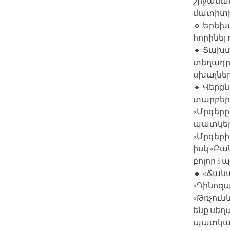
շրջանակ
մատիտի 
🔹 Երեխ
հորինել
🔹 Տախ
տեղադրե
սխալները
🔸 Վերց
տարբեր
«Մրգերը
պատկեր,
«Մրգերի
իսկ «Բա
բոլոր 5
🔸 «Ճան
«Դինոզա
«Թռչուն
ենք սեղ
պատկանո