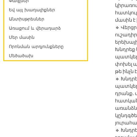
Փազլներ
կիրառու
Եվ այլ խաղալիքներ
հատկութ
Անտիսթրեսներ
մասին է
🔹 Վերց
Առաքում և վերադարձ
ուշադիր
Մեր մասին
երեխայի
Որոնման արդյունքները
Խնդրեք 
Մեծածախ
պատկեր
փոխել պ
թե ինչն 
🔹 Խնդր
պատկերն
դրանք․ 
հատկան
առանձնա
կընդգծե
յուրահա
🔹 Խնդր