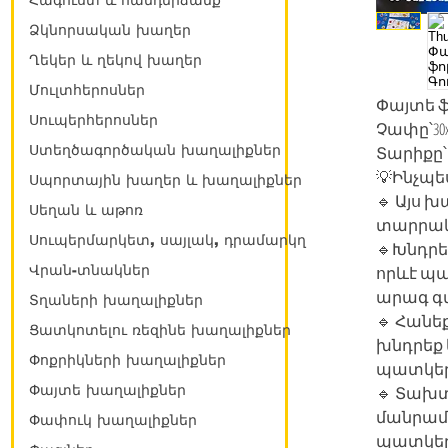
Հագուստ և հանդերձանք
Ձկնորսական խաղեր
Ղեկեր և ղեկով խաղեր
Մուլտհերոսներ
Փայտե ֆ
Սուպերհերոսներ
Չափը՝30x2
Ստեղծագործական խաղալիքներ
Տարիքը՝
💡Ինչպե
Սպորտային խաղեր և խաղալիքներ
🔹 Այս 
Սեղան և աթոռ
տարրական
Սուպերմարկետ, սայլակ, դրամարկղ
🔹Խնդրե
Վրան-տնակներ
որևէ պ
արագ գտ
Տղաների խաղալիքներ
🔹 Հանե
Ցատկոտելու ռեզինե խաղալիքներ
խնդրեք
Փոքրիկների խաղալիքներ
պատկեր
Փայտե խաղալիքներ
🔹 Տախտ
մանրամա
Փափուկ խաղալիքներ
պատկերի