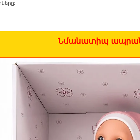
ները:
Նմանատիպ ապրան