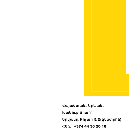
Հայաստան, Երևան,
Խանութ սրահ՝
Երվանդ Քոչար 5/2(կենտրոն)
Հ
եռ.՝ +374 44
30 20 10