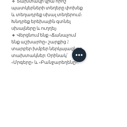
🔹 Տախտակի վրա որոշ
պատկերների տեղերը փոխեք
և տեղադրեք սխալ տեղերում։
Խնդրեք երեխային գտնել
սխալները և ուղղել։
🔸 Վերցնում ենք «Ճանաչում
ենք աշխարհը» շարքից 2
տարբեր խմբեր ներկայացնող
տախտակներ: Օրինակ՝
«Մրգերը» և «Բանջարեղենը»:
Մի տախտակից ընտրում ենք 4
պատկեր, մյուս տախտակից՝ 1
պատկեր: Օրինակ՝ «Մրգերից»
վերցնում ենք բանանը,
խաղողը, նարինջը, նուռը, իսկ
«Բանջարեղենից»՝ կաղամբը:
Երեխային խնդրում ենք բոլոր 5
պատկերների մեջ գտնել
ավելորդը: