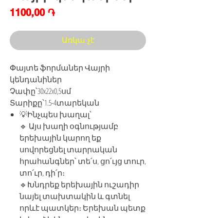
Price
1100,00 ֏
Առկա չէ
Փայտե ֆորմաներ Վայրի
կենդանիներ
Չափը՝30x22x0,5սմ
Տարիքը՝1.5-4տարեկան
💡Ինչպես խաղալ՝
🔹 Այս խաղի օգնությամբ
երեխային կարող եք
սովորեցնել տարրական
հրահանգներ՝ տե՛ս, ցո՛ւյց տուր,
տո՛ւր, դի՛ր։
🔹Խնդրեք երեխային ուշադիր
նայել տախտակին և գտնել
որևէ պատկեր։ Երեխան պետք