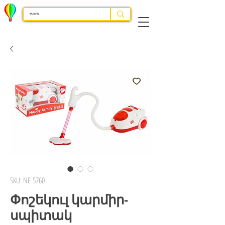
SKU: NE-5760
Փոշեկուլ կարմիր-
սպիտակ