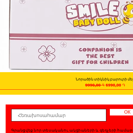
Նորածին տիկնիկ բարուրի մե
Quick View
Regular Price
Sale Price
9990,00 ֏
6990,00 ֏
ОК
Գրանցվեք նոր տեսականու, ակցիաների և զեղչերի համար