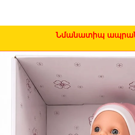
Նմանատիպ ապրան