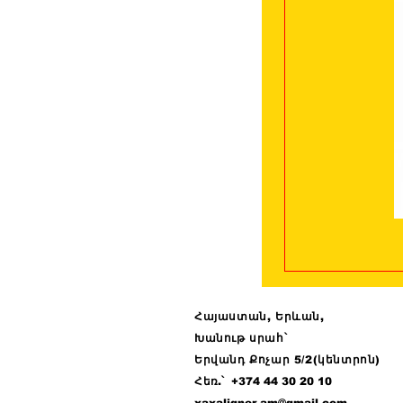
Հայաստան, Երևան,
Խանութ սրահ՝
Երվանդ Քոչար 5/2(կենտրոն)
Հ
եռ.՝ +374 44
30 20 10