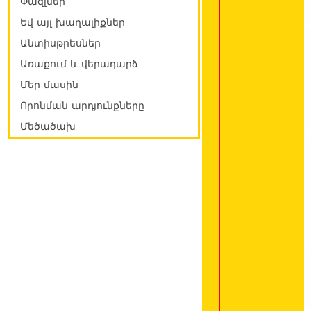
Փազլներ
Եվ այլ խաղալիքներ
Անտիսթրեսներ
Առաքում և վերադարձ
Մեր մասին
Որոնման արդյունքները
Մեծածախ