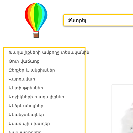
Խաղալիքների ամբողջ տեսականին
Թոփ վաճառք
Զեղչեր և ակցիաներ
Վարդավառ
Անտիսթրեսներ
Աղջիկների խաղալիքներ
Անձրևանոցներ
Ականջակալներ
Ամառային խաղեր
Բազկաթոռներ