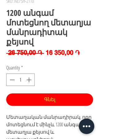
SKU: NE/SH-2110
1200 անգամ
մոտեցնող մետաղյա
մանրադիտակ
քեյսով
Regular
Sale
 26 750,00 ֏ 
16 350,00 ֏
Price
Price
Quantity
*
Գնել
Մետաղական մանրադիրակ, որը
մոտեցնում է մինչև 1200 անգամ ,
մետաղյա քեյսով և