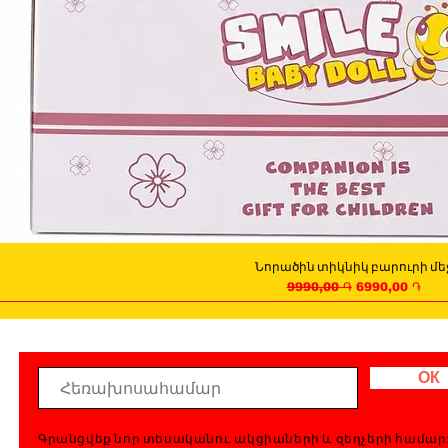
Նորածին տիկնիկ բարուրի մե
Quick View
Regular Price
Sale Price
9990,00 ֏
6990,00 ֏
ОК
Գրանցվեք նոր տեսականու, ակցիաների և զեղչերի համար