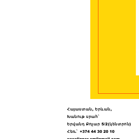
Հայաստան, Երևան,
Խանութ սրահ՝
Երվանդ Քոչար 5/2(կենտրոն)
Հ
եռ.՝ +374 44
30 20 10