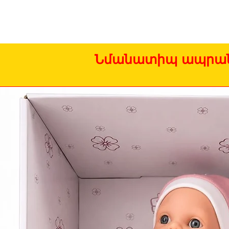
Նմանատիպ ապրան