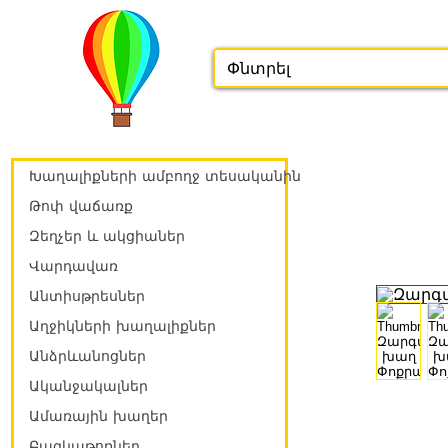
Խաղալիքների ամբողջ տեսականին
Թոփ վաճառք
Զեղչեր և ակցիաներ
Վարդավառ
Անտիսթրեսներ
Աղջիկների խաղալիքներ
Անձրևանոցներ
Ականջակալներ
Ամառային խաղեր
Բազկաթոռներ