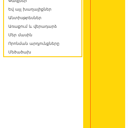
Փազլներ
Եվ այլ խաղալիքներ
Անտիսթրեսներ
Առաքում և վերադարձ
Մեր մասին
Որոնման արդյունքները
Մեծածախ